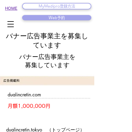
MyMedipro登録方法
HOME
Web予約
​バナー広告事業主を募集し
ています
​バナー広告事業主を
募集しています
dualincretin.com
月額1,000,000円
dualincretin.tokyo （トップページ）