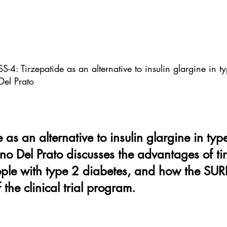
irzepatide as an alternative to insulin glargine in t
Del Prato
as an alternative to insulin glargine in typ
ano Del Prato discusses the advantages of ti
eople with type 2 diabetes, and how the SURP
f the clinical trial program.