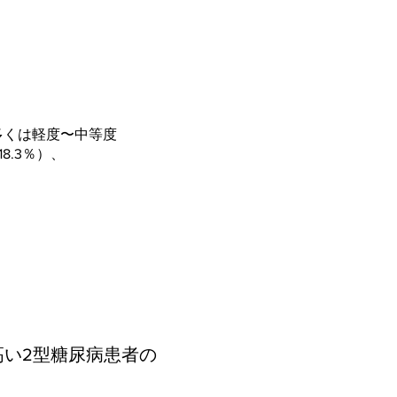
多くは軽度〜中等度
18.3％）、
い2型糖尿病患者の