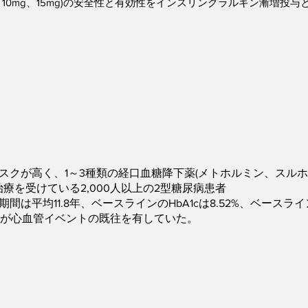
、10mg、15mg)の安全性と有効性をインスリングラルギン漸増投
スクが高く、1～3種類の経口血糖降下薬(メトホルミン、スル
る治療を受けている2,000人以上の2型糖尿病患者
は平均11.8年、ベースラインのHbA1cは8.52%、ベースライン
者が心血管イベントの既往を有していた。