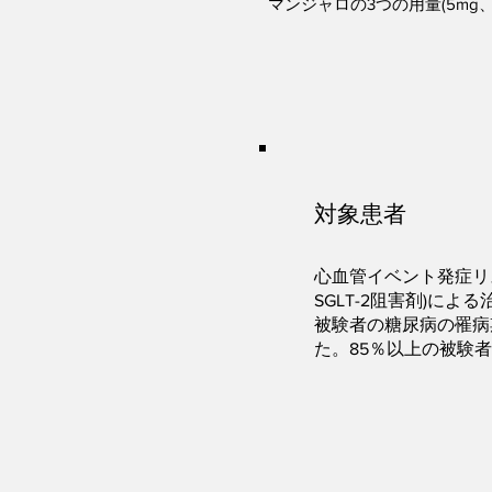
マンジャロの3つの用量(5mg
対象患者
心血管イベント発症リ
SGLT-2阻害剤)によ
被験者の糖尿病の罹病期間
た。85％以上の被験