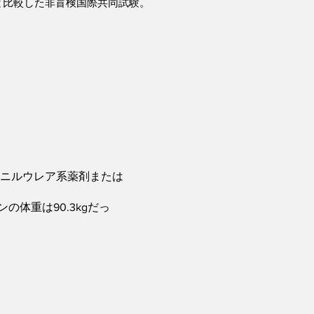
与と比較した非盲検国際共同試験。
ホニルウレア系薬剤または
の体重は90.3kgだっ