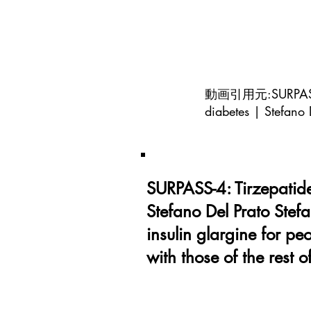
動画引用元:SURPASS-4: T
diabetes | Stefano 
SURPASS-4: Tirzepatide 
Stefano Del Prato Stef
insulin glargine for p
with those of the rest o