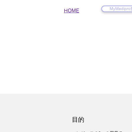
MyMedipr
HOME
​目的