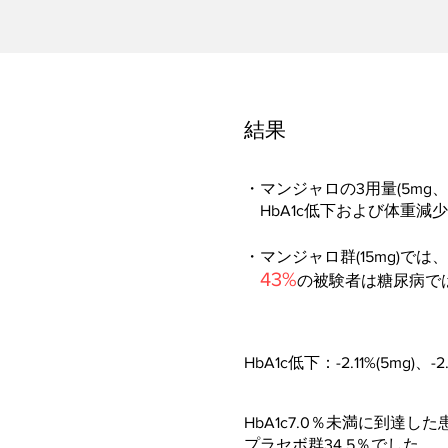
結果
・マンジャロの3用量(5mg
HbA1c低下および体重減
・マンジャロ群(15mg)では、
43%
の被験者は糖尿病では
HbA1c低下：-2.11%(5mg)、-
HbA1c7.0％未満に到達した患
プラセボ群34.5％でした。