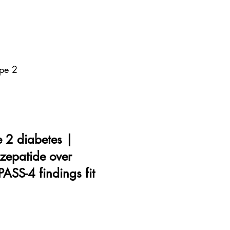
ype 2
e 2 diabetes |
rzepatide over
ASS-4 findings fit